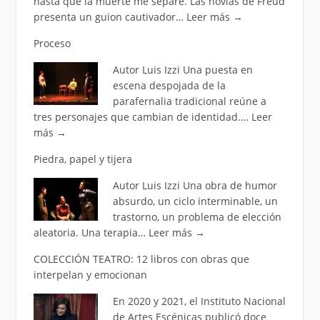
hasta que la muerte me separe. Las novias de Freud
presenta un guion cautivador…
Leer más
→
Proceso
Autor Luis Izzi Una puesta en
escena despojada de la
parafernalia tradicional reúne a
tres personajes que cambian de identidad.…
Leer
más
→
Piedra, papel y tijera
Autor Luis Izzi Una obra de humor
absurdo, un ciclo interminable, un
trastorno, un problema de elección
aleatoria. Una terapia…
Leer más
→
COLECCIÓN TEATRO: 12 libros con obras que
interpelan y emocionan
En 2020 y 2021, el Instituto Nacional
de Artes Escénicas publicó doce