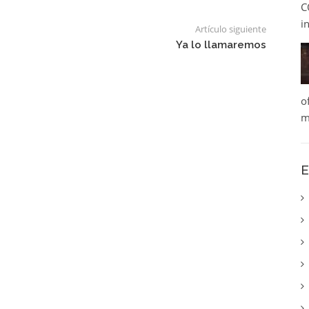
C
i
Artículo siguiente
Ya lo llamaremos
o
m
E