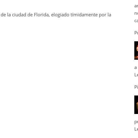
a
n
de la ciudad de Florida, elogiado tímidamente por la
c
P
a
L
P
p
L