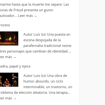
marme hasta que la muerte me separe. Las
ovias de Freud presenta un guion
autivador…
Leer más
→
roceso
Autor Luis Izzi Una puesta en
escena despojada de la
parafernalia tradicional reúne
 tres personajes que cambian de identidad.…
eer más
→
iedra, papel y tijera
Autor Luis Izzi Una obra de
humor absurdo, un ciclo
interminable, un trastorno, un
roblema de elección aleatoria. Una terapia…
eer más
→