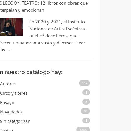
OLECCIÓN TEATRO: 12 libros con obras que
nterpelan y emocionan
En 2020 y 2021, el Instituto
Nacional de Artes Escénicas
publicó doce libros, que
frecen un panorama vasto y diverso…
Leer
ás
→
n nuestro catálogo hay:
Autores
152
Circo y títeres
1
Ensayo
3
Novedades
18
Sin categorizar
1
Teatro
1.400