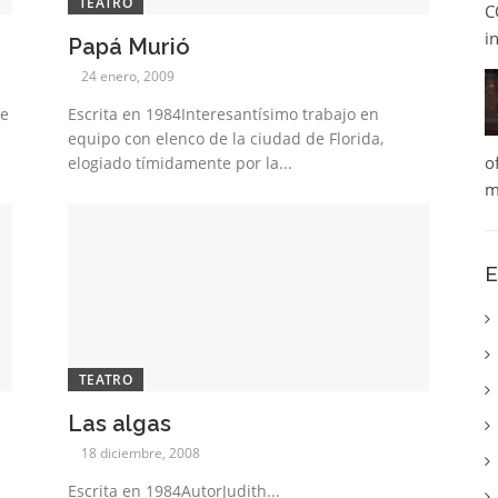
TEATRO
C
i
Papá Murió
24 enero, 2009
re
Escrita en 1984Interesantísimo trabajo en
equipo con elenco de la ciudad de Florida,
o
elogiado tímidamente por la...
m
E
TEATRO
Las algas
18 diciembre, 2008
Escrita en 1984AutorJudith...