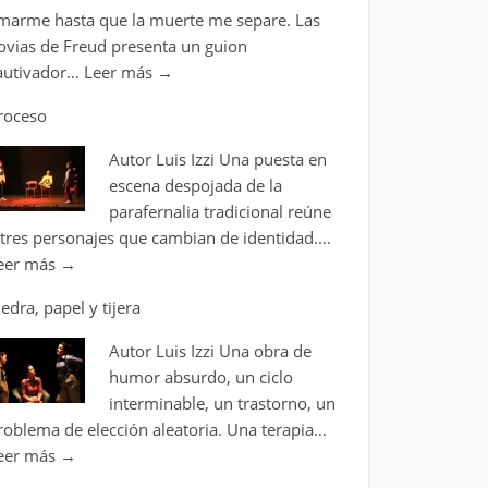
marme hasta que la muerte me separe. Las
ovias de Freud presenta un guion
autivador…
Leer más
→
roceso
Autor Luis Izzi Una puesta en
escena despojada de la
parafernalia tradicional reúne
 tres personajes que cambian de identidad.…
eer más
→
iedra, papel y tijera
Autor Luis Izzi Una obra de
humor absurdo, un ciclo
interminable, un trastorno, un
roblema de elección aleatoria. Una terapia…
eer más
→