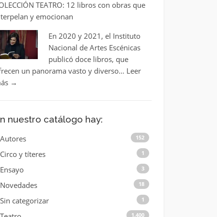
OLECCIÓN TEATRO: 12 libros con obras que
nterpelan y emocionan
En 2020 y 2021, el Instituto
Nacional de Artes Escénicas
publicó doce libros, que
frecen un panorama vasto y diverso…
Leer
ás
→
n nuestro catálogo hay:
Autores
152
Circo y títeres
1
Ensayo
3
Novedades
18
Sin categorizar
1
Teatro
1.400