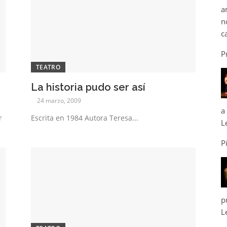
a
n
c
P
TEATRO
La historia pudo ser así
24 marzo, 2009
a
r
Escrita en 1984 Autora Teresa...
L
P
p
L