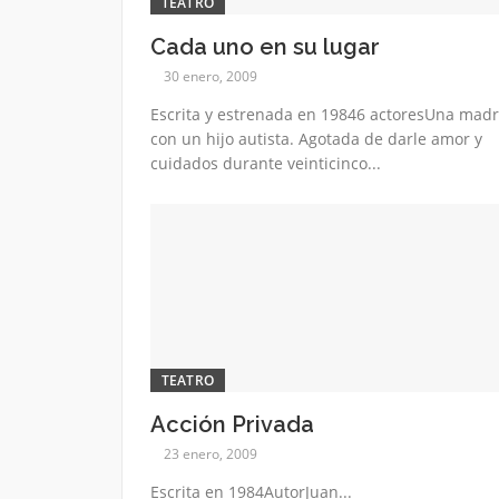
TEATRO
Cada uno en su lugar
30 enero, 2009
Escrita y estrenada en 19846 actoresUna mad
con un hijo autista. Agotada de darle amor y
cuidados durante veinticinco...
TEATRO
Acción Privada
23 enero, 2009
Escrita en 1984AutorJuan...