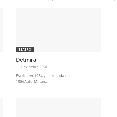
TEATRO
Delmira
17 diciembre, 2008
Escrita en 1984 y estrenada en
1986AutorMilton...