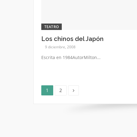
TEATRO
Los chinos del Japón
9 diciembre, 2008
Escrita en 1984AutorMilton...
Página
Página
Paginación
1
2
de
entradas