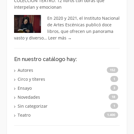
COLECCIÓN TEATRO: 12 libros con obras que
interpelan y emocionan
En 2020 y 2021, el Instituto Nacional
de Artes Escénicas publicó doce
libros, que ofrecen un panorama
vasto y diverso…
Leer más
→
En nuestro catálogo hay:
Autores
152
Circo y títeres
1
Ensayo
3
Novedades
18
Sin categorizar
1
Teatro
1.400