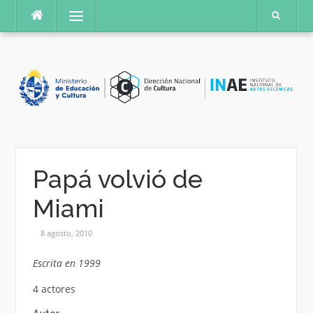
Saltar
Menú
al
contenido
Papá volvió de
Miami
8 agosto, 2010
Escrita en 1999
4 actores