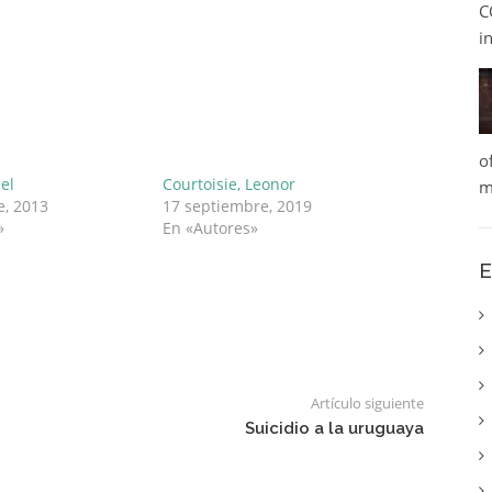
C
i
o
el
Courtoisie, Leonor
m
e, 2013
17 septiembre, 2019
»
En «Autores»
E
Artículo siguiente
Suicidio a la uruguaya