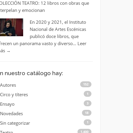
OLECCIÓN TEATRO: 12 libros con obras que
nterpelan y emocionan
En 2020 y 2021, el Instituto
Nacional de Artes Escénicas
publicó doce libros, que
frecen un panorama vasto y diverso…
Leer
ás
→
n nuestro catálogo hay:
Autores
152
Circo y títeres
1
Ensayo
3
Novedades
18
Sin categorizar
1
Teatro
1.400