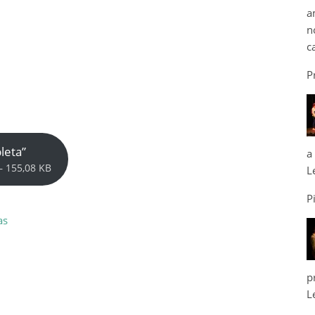
a
n
c
P
leta”
a
– 155,08 KB
L
P
as
p
L