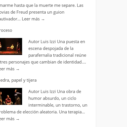
marme hasta que la muerte me separe. Las
ovias de Freud presenta un guion
autivador…
Leer más
→
roceso
Autor Luis Izzi Una puesta en
escena despojada de la
parafernalia tradicional reúne
 tres personajes que cambian de identidad.…
eer más
→
iedra, papel y tijera
Autor Luis Izzi Una obra de
humor absurdo, un ciclo
interminable, un trastorno, un
roblema de elección aleatoria. Una terapia…
eer más
→