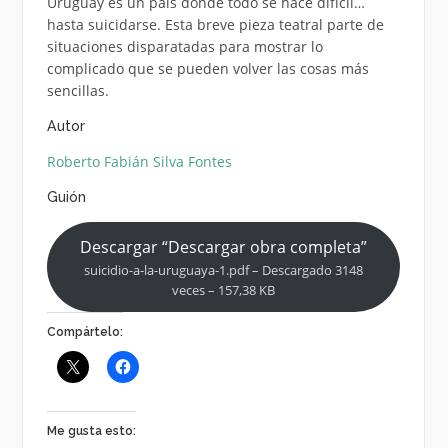
Uruguay es un país donde todo se hace difícil…
hasta suicidarse. Esta breve pieza teatral parte de
situaciones disparatadas para mostrar lo
complicado que se pueden volver las cosas más
sencillas.
Autor
Roberto Fabián Silva Fontes
Guión
Descargar “Descargar obra completa”
suicidio-a-la-uruguaya-1.pdf – Descargado 3148
veces – 157,38 KB
Compártelo:
Me gusta esto: