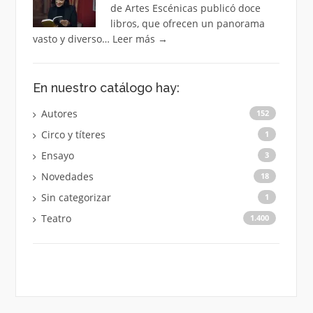
de Artes Escénicas publicó doce
libros, que ofrecen un panorama
vasto y diverso…
Leer más
→
En nuestro catálogo hay:
Autores
152
Circo y títeres
1
Ensayo
3
Novedades
18
Sin categorizar
1
Teatro
1.400