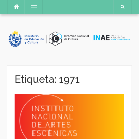
Saltar
Menú
al
contenido
Etiqueta:
1971