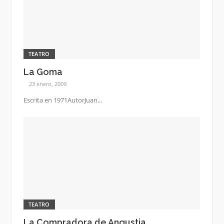
TEATRO
La Goma
23 enero, 2009
Escrita en 1971AutorJuan...
TEATRO
La Compradora de Angustia