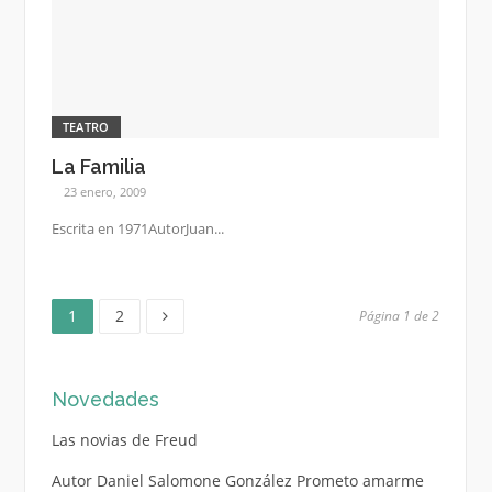
TEATRO
La Familia
23 enero, 2009
Escrita en 1971AutorJuan...
Página
Página
Paginación
1
2
Página 1 de 2
de
Novedades
entradas
Las novias de Freud
Autor Daniel Salomone González Prometo amarme