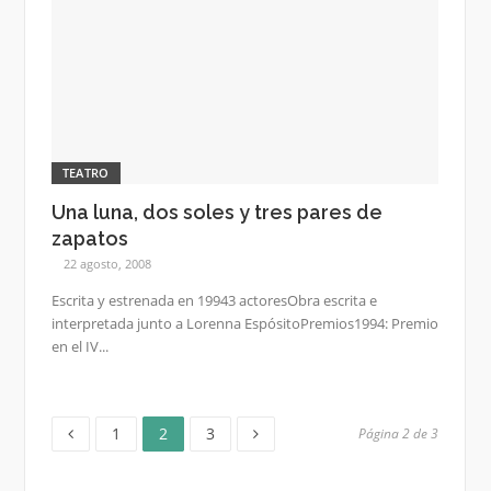
TEATRO
Una luna, dos soles y tres pares de
zapatos
22 agosto, 2008
Escrita y estrenada en 19943 actoresObra escrita e
interpretada junto a Lorenna EspósitoPremios1994: Premio
en el IV...
Página
Página
Página
Paginación
1
2
3
Página 2 de 3
de