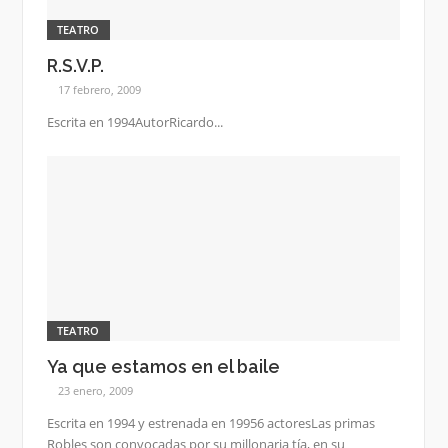
TEATRO
R.S.V.P.
17 febrero, 2009
Escrita en 1994AutorRicardo...
TEATRO
Ya que estamos en el baile
23 enero, 2009
Escrita en 1994 y estrenada en 19956 actoresLas primas
Robles son convocadas por su millonaria tía, en su