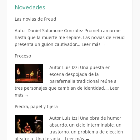
Novedades
entradas
Las novias de Freud
Autor Daniel Salomone González Prometo amarme
hasta que la muerte me separe. Las novias de Freud
presenta un guion cautivador…
Leer más
→
Proceso
Autor Luis Izzi Una puesta en
escena despojada de la
parafernalia tradicional reúne a
tres personajes que cambian de identidad.…
Leer
más
→
Piedra, papel y tijera
Autor Luis Izzi Una obra de humor
absurdo, un ciclo interminable, un
trastorno, un problema de elección
aleatoria. Una terapia…
Leer más
→