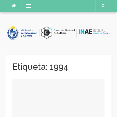
Saltar
Menú
al
contenido
Etiqueta:
1994