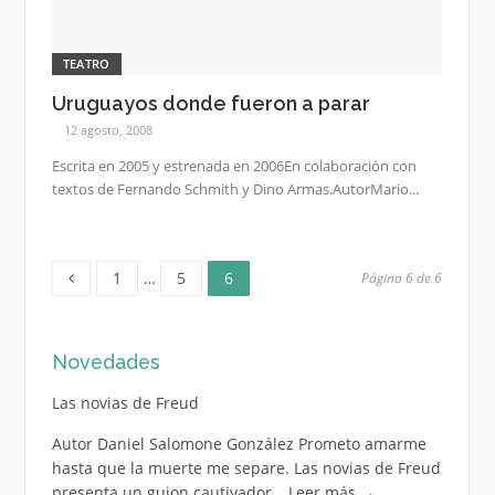
TEATRO
Uruguayos donde fueron a parar
12 agosto, 2008
Escrita en 2005 y estrenada en 2006En colaboración con
textos de Fernando Schmith y Dino Armas.AutorMario...
Página
Página
Página
Paginación
1
…
5
6
Página 6 de 6
de
Novedades
entradas
Las novias de Freud
Autor Daniel Salomone González Prometo amarme
hasta que la muerte me separe. Las novias de Freud
presenta un guion cautivador…
Leer más
→