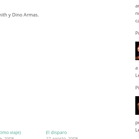
a
n
mith y Dino Armas.
c
P
a
L
P
p
L
ltimo viaje)
El disparo
e, 2008
27 agosto, 2008