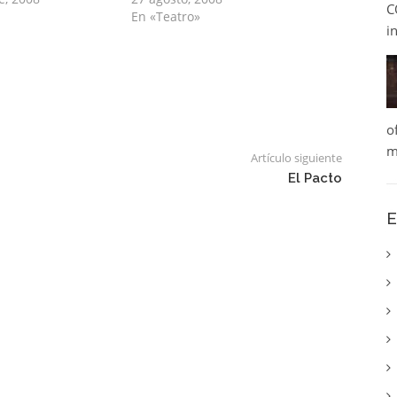
C
En «Teatro»
i
o
m
Artículo siguiente
El Pacto
E