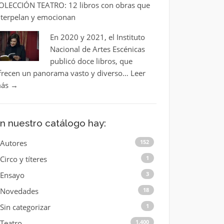
OLECCIÓN TEATRO: 12 libros con obras que
nterpelan y emocionan
En 2020 y 2021, el Instituto
Nacional de Artes Escénicas
publicó doce libros, que
frecen un panorama vasto y diverso…
Leer
ás
→
n nuestro catálogo hay:
Autores
152
Circo y títeres
1
Ensayo
3
Novedades
18
Sin categorizar
1
Teatro
1.400