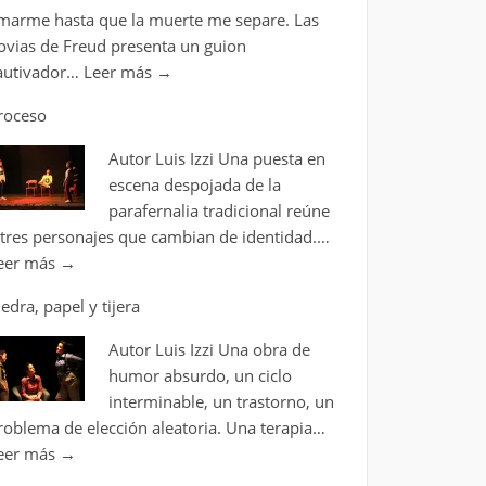
marme hasta que la muerte me separe. Las
ovias de Freud presenta un guion
autivador…
Leer más
→
roceso
Autor Luis Izzi Una puesta en
escena despojada de la
parafernalia tradicional reúne
 tres personajes que cambian de identidad.…
eer más
→
iedra, papel y tijera
Autor Luis Izzi Una obra de
humor absurdo, un ciclo
interminable, un trastorno, un
roblema de elección aleatoria. Una terapia…
eer más
→