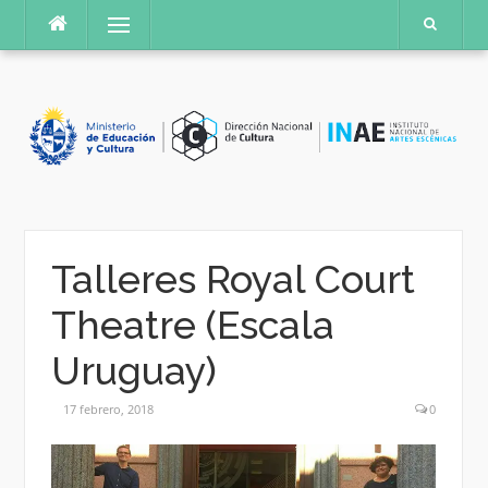
Saltar
Menú
al
contenido
Talleres Royal Court
Theatre (Escala
Uruguay)
17 febrero, 2018
0