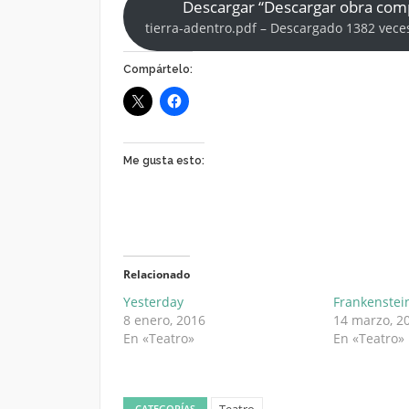
Descargar “Descargar obra com
tierra-adentro.pdf – Descargado 1382 vece
Compártelo:
Me gusta esto:
Relacionado
Yesterday
Frankenstei
8 enero, 2016
14 marzo, 2
En «Teatro»
En «Teatro»
Teatro
CATEGORÍAS