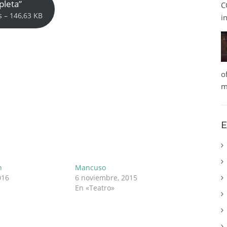
pleta”
C
s – 146,63 KB
i
o
m
E
n
Mancuso
016
6 noviembre, 2015
En «Teatro»