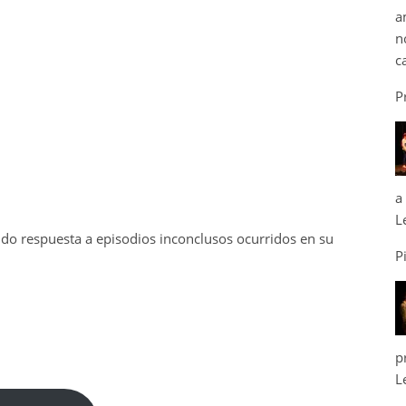
a
n
c
P
a
L
do respuesta a episodios inconclusos ocurridos en su
P
p
L