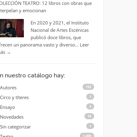
OLECCIÓN TEATRO: 12 libros con obras que
nterpelan y emocionan
En 2020 y 2021, el Instituto
Nacional de Artes Escénicas
publicó doce libros, que
frecen un panorama vasto y diverso…
Leer
ás
→
n nuestro catálogo hay:
Autores
152
Circo y títeres
1
Ensayo
3
Novedades
18
Sin categorizar
1
Teatro
1.400