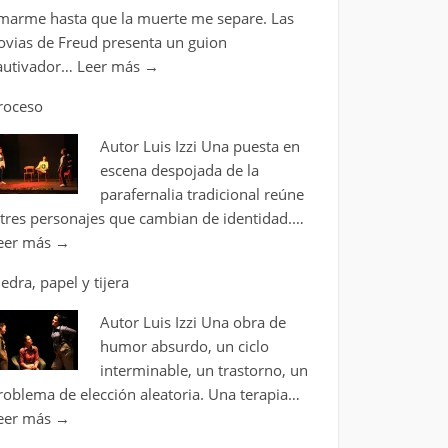
marme hasta que la muerte me separe. Las
ovias de Freud presenta un guion
autivador…
Leer más
→
roceso
Autor Luis Izzi Una puesta en
escena despojada de la
parafernalia tradicional reúne
 tres personajes que cambian de identidad.…
eer más
→
iedra, papel y tijera
Autor Luis Izzi Una obra de
humor absurdo, un ciclo
interminable, un trastorno, un
roblema de elección aleatoria. Una terapia…
eer más
→