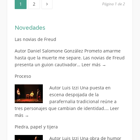
Página
Página
Paginación
1
2
Página 1 de 2
de
Novedades
entradas
Las novias de Freud
Autor Daniel Salomone González Prometo amarme
hasta que la muerte me separe. Las novias de Freud
presenta un guion cautivador…
Leer más
→
Proceso
Autor Luis Izzi Una puesta en
escena despojada de la
parafernalia tradicional reúne a
tres personajes que cambian de identidad.…
Leer
más
→
Piedra, papel y tijera
Autor Luis Izzi Una obra de humor