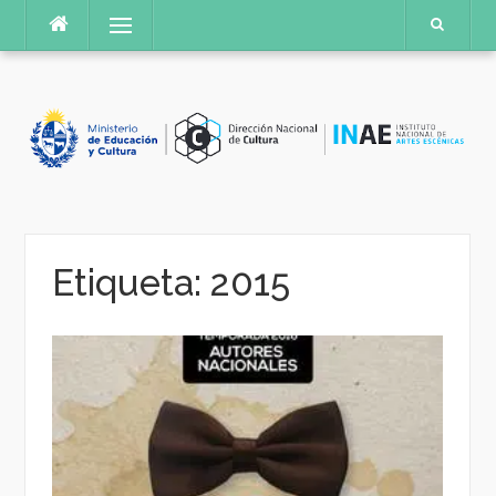
Saltar
Menú
al
contenido
Etiqueta:
2015