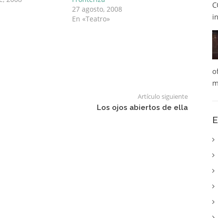
C
27 agosto, 2008
i
En «Teatro»
o
m
Artículo siguiente
Los ojos abiertos de ella
E