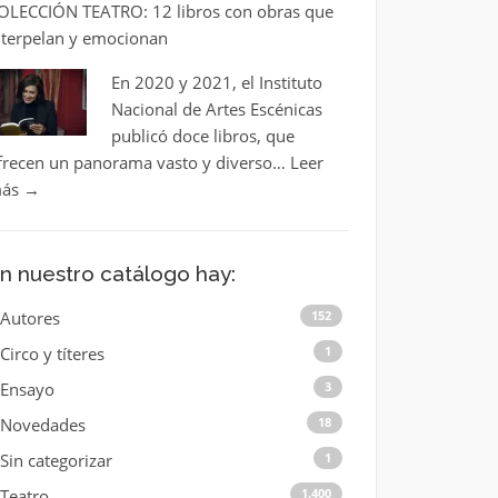
OLECCIÓN TEATRO: 12 libros con obras que
nterpelan y emocionan
En 2020 y 2021, el Instituto
Nacional de Artes Escénicas
publicó doce libros, que
frecen un panorama vasto y diverso…
Leer
ás
→
n nuestro catálogo hay:
Autores
152
Circo y títeres
1
Ensayo
3
Novedades
18
Sin categorizar
1
Teatro
1.400