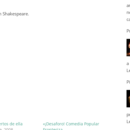
a
n
m Shakespeare.
c
P
a
L
P
p
L
ertos de ella
«¡Desaforo! Comedia Popular
e, 2008
Fronteriza