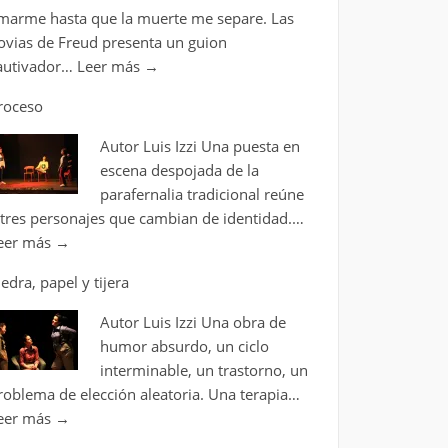
marme hasta que la muerte me separe. Las
ovias de Freud presenta un guion
autivador…
Leer más
→
roceso
Autor Luis Izzi Una puesta en
escena despojada de la
parafernalia tradicional reúne
 tres personajes que cambian de identidad.…
eer más
→
iedra, papel y tijera
Autor Luis Izzi Una obra de
humor absurdo, un ciclo
interminable, un trastorno, un
roblema de elección aleatoria. Una terapia…
eer más
→