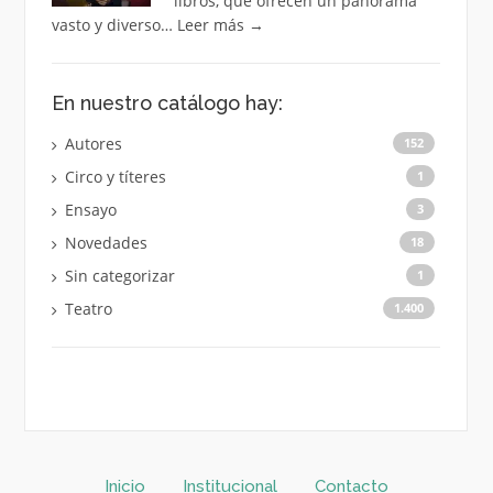
libros, que ofrecen un panorama
vasto y diverso…
Leer más
→
En nuestro catálogo hay:
Autores
152
Circo y títeres
1
Ensayo
3
Novedades
18
Sin categorizar
1
Teatro
1.400
Inicio
Institucional
Contacto