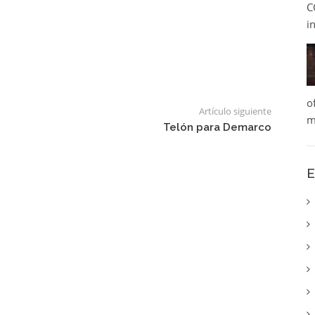
C
i
o
Artículo siguiente
m
Telón para Demarco
E