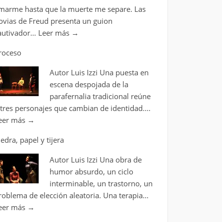
marme hasta que la muerte me separe. Las
ovias de Freud presenta un guion
autivador…
Leer más
→
roceso
Autor Luis Izzi Una puesta en
escena despojada de la
parafernalia tradicional reúne
 tres personajes que cambian de identidad.…
eer más
→
iedra, papel y tijera
Autor Luis Izzi Una obra de
humor absurdo, un ciclo
interminable, un trastorno, un
roblema de elección aleatoria. Una terapia…
eer más
→