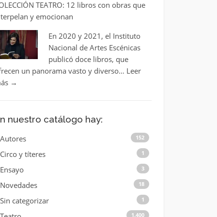
OLECCIÓN TEATRO: 12 libros con obras que
nterpelan y emocionan
En 2020 y 2021, el Instituto
Nacional de Artes Escénicas
publicó doce libros, que
frecen un panorama vasto y diverso…
Leer
ás
→
n nuestro catálogo hay:
Autores
152
Circo y títeres
1
Ensayo
3
Novedades
18
Sin categorizar
1
Teatro
1.400