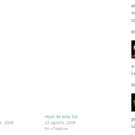
a
n
c
P
a
L
P
Hijos de esta Sal
p
e, 2008
22 agosto, 2008
L
En «Teatro»