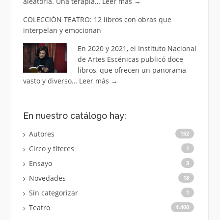
aleatoria. Una terapia…
Leer más
→
COLECCIÓN TEATRO: 12 libros con obras que
interpelan y emocionan
En 2020 y 2021, el Instituto Nacional
de Artes Escénicas publicó doce
libros, que ofrecen un panorama
vasto y diverso…
Leer más
→
En nuestro catálogo hay:
Autores
152
Circo y títeres
1
Ensayo
3
Novedades
18
Sin categorizar
1
Teatro
1.400