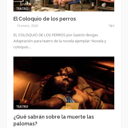
TEATRO
El Coloquio de los perros
14 enero, 2020
0
EL COLOQUIO DE LOS PERROS por Gastón Borges
Adaptación para teatro de la novela ejemplar: Novela y
coloquio...
TEATRO
¿Qué sabrán sobre la muerte las
palomas?