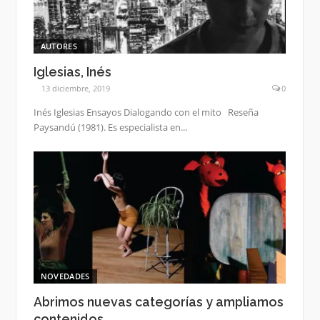
AUTORES
Iglesias, Inés
13 diciembre, 2019
0
Inés Iglesias Ensayos Dialogando con el mito Reseña
Paysandú (1981). Es especialista en...
NOVEDADES
Abrimos nuevas categorías y ampliamos
contenidos