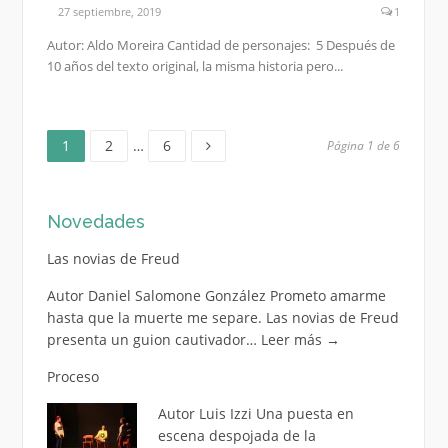
27 septiembre, 2019
1
Autor: Aldo Moreira Cantidad de personajes: 5 Después de
10 años del texto original, la misma historia pero...
Página
Página
Página
Paginación
1
2
…
6
Página 1 de 6
de
Novedades
entradas
Las novias de Freud
Autor Daniel Salomone González Prometo amarme
hasta que la muerte me separe. Las novias de Freud
presenta un guion cautivador…
Leer más
→
Proceso
Autor Luis Izzi Una puesta en
escena despojada de la