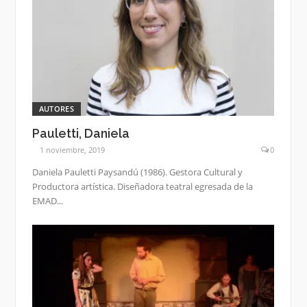
AUTORES
Pauletti, Daniela
1 noviembre, 2019
0
Daniela Pauletti Paysandú (1986). Gestora Cultural y
Productora artística. Diseñadora teatral egresada de la
EMAD...