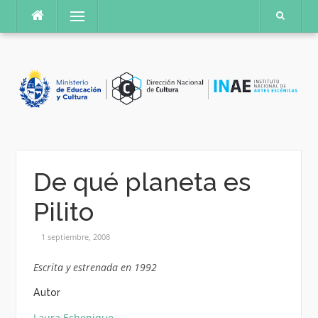
Saltar
Menú
al
contenido
De qué planeta es
Pilito
1 septiembre, 2008
Escrita y estrenada en 1992
Autor
Laura Echenique