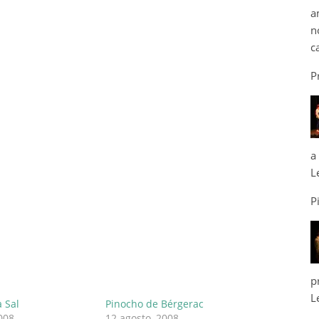
a
n
c
P
a
L
P
p
L
a Sal
Pinocho de Bérgerac
008
12 agosto, 2008