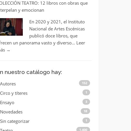
OLECCIÓN TEATRO: 12 libros con obras que
nterpelan y emocionan
En 2020 y 2021, el Instituto
Nacional de Artes Escénicas
publicó doce libros, que
frecen un panorama vasto y diverso…
Leer
ás
→
n nuestro catálogo hay:
Autores
152
Circo y títeres
1
Ensayo
3
Novedades
18
Sin categorizar
1
Teatro
1.400