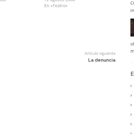
C
En «Teatro»
i
o
m
Artículo siguiente
La denuncia
E