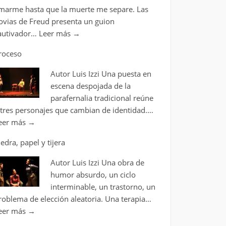
marme hasta que la muerte me separe. Las
ovias de Freud presenta un guion
autivador…
Leer más
→
roceso
Autor Luis Izzi Una puesta en
escena despojada de la
parafernalia tradicional reúne
 tres personajes que cambian de identidad.…
eer más
→
iedra, papel y tijera
Autor Luis Izzi Una obra de
humor absurdo, un ciclo
interminable, un trastorno, un
roblema de elección aleatoria. Una terapia…
eer más
→