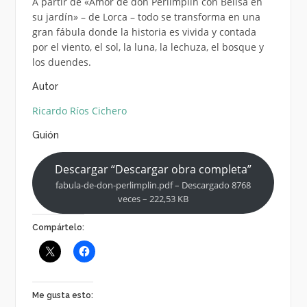
A partir de «Amor de don Perlimplín con Belisa en
su jardín» – de Lorca – todo se transforma en una
gran fábula donde la historia es vivida y contada
por el viento, el sol, la luna, la lechuza, el bosque y
los duendes.
Autor
Ricardo Ríos Cichero
Guión
Descargar “Descargar obra completa”
fabula-de-don-perlimplin.pdf – Descargado 8768
veces – 222,53 KB
Compártelo:
Me gusta esto: