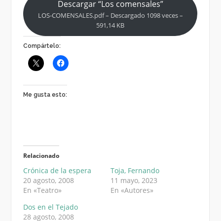
Descargar “Los comensales”
LOS-COMENSALES.pdf – Descargado 1098 veces –
591,14 KB
Compártelo:
Me gusta esto:
Relacionado
Crónica de la espera
Toja, Fernando
20 agosto, 2008
11 mayo, 2023
En «Teatro»
En «Autores»
Dos en el Tejado
28 agosto, 2008