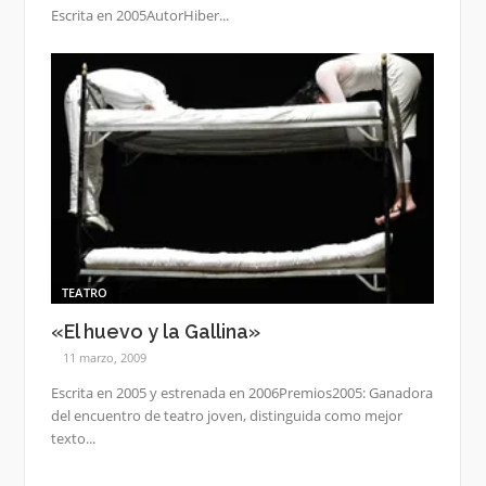
Escrita en 2005AutorHiber...
TEATRO
«El huevo y la Gallina»
11 marzo, 2009
Escrita en 2005 y estrenada en 2006Premios2005: Ganadora
del encuentro de teatro joven, distinguida como mejor
texto...