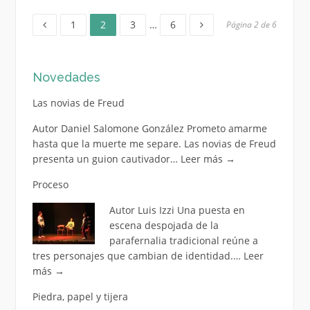
Página
Página
Página
Página
Paginación
1
2
3
…
6
Página 2 de 6
de
Novedades
entradas
Las novias de Freud
Autor Daniel Salomone González Prometo amarme
hasta que la muerte me separe. Las novias de Freud
presenta un guion cautivador…
Leer más
→
Proceso
Autor Luis Izzi Una puesta en
escena despojada de la
parafernalia tradicional reúne a
tres personajes que cambian de identidad.…
Leer
más
→
Piedra, papel y tijera