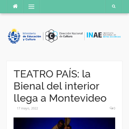
Saltar
Menú
al
contenido
TEATRO PAÍS: la
Bienal del interior
llega a Montevideo
17 mayo, 2022
0