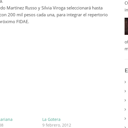
a.
C
do Martínez Russo y Silvia Viroga seleccionará hasta
i
 con 200 mil pesos cada una, para integrar el repertorio
 próximo FIDAE.
o
m
E
Mariana
La Gotera
08
9 febrero, 2012