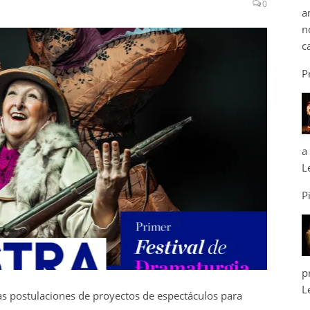
0
a
n
c
P
a
L
P
p
L
las postulaciones de proyectos de espectáculos para