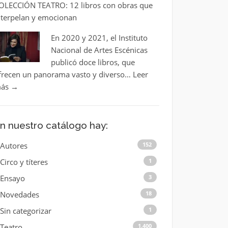
OLECCIÓN TEATRO: 12 libros con obras que
nterpelan y emocionan
En 2020 y 2021, el Instituto
Nacional de Artes Escénicas
publicó doce libros, que
frecen un panorama vasto y diverso…
Leer
ás
→
n nuestro catálogo hay:
Autores
152
Circo y títeres
1
Ensayo
3
Novedades
18
Sin categorizar
1
Teatro
1.400