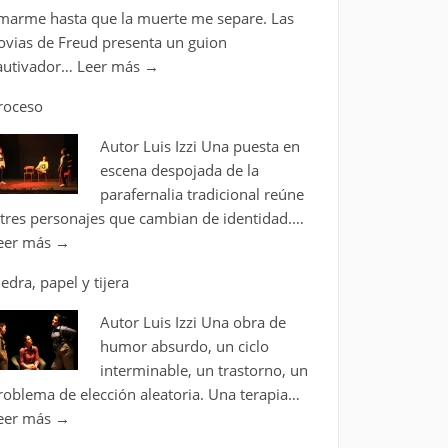
marme hasta que la muerte me separe. Las
ovias de Freud presenta un guion
autivador…
Leer más
→
roceso
Autor Luis Izzi Una puesta en
escena despojada de la
parafernalia tradicional reúne
 tres personajes que cambian de identidad.…
eer más
→
iedra, papel y tijera
Autor Luis Izzi Una obra de
humor absurdo, un ciclo
interminable, un trastorno, un
roblema de elección aleatoria. Una terapia…
eer más
→