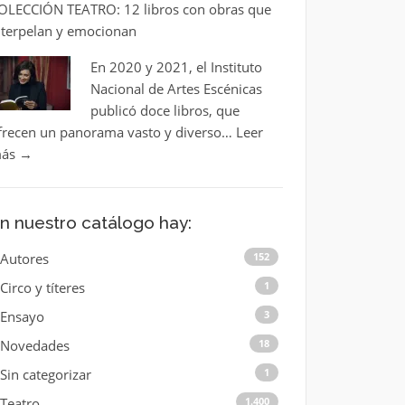
OLECCIÓN TEATRO: 12 libros con obras que
nterpelan y emocionan
En 2020 y 2021, el Instituto
Nacional de Artes Escénicas
publicó doce libros, que
frecen un panorama vasto y diverso…
Leer
ás
→
n nuestro catálogo hay:
Autores
152
Circo y títeres
1
Ensayo
3
Novedades
18
Sin categorizar
1
Teatro
1.400