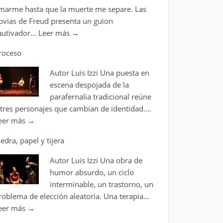
marme hasta que la muerte me separe. Las
ovias de Freud presenta un guion
autivador…
Leer más
→
roceso
Autor Luis Izzi Una puesta en
escena despojada de la
parafernalia tradicional reúne
 tres personajes que cambian de identidad.…
eer más
→
iedra, papel y tijera
Autor Luis Izzi Una obra de
humor absurdo, un ciclo
interminable, un trastorno, un
roblema de elección aleatoria. Una terapia…
eer más
→