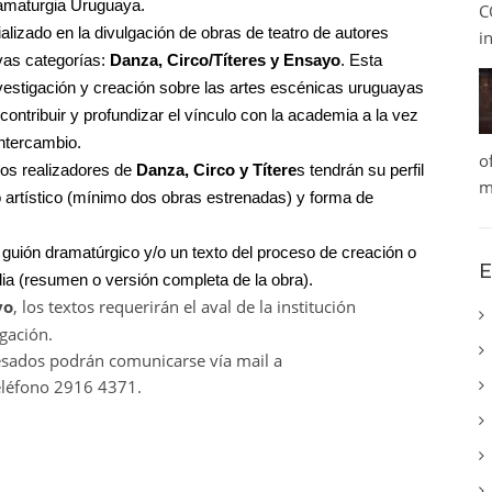
ramaturgia Uruguaya.
C
izado en la divulgación de obras de teatro de autores
i
vas categorías:
Danza, Circo/Títeres y Ensayo
. Esta
nvestigación y creación sobre las artes escénicas uruguayas
ontribuir y profundizar el vínculo con la academia a la vez
intercambio.
o
los realizadores de
Danza, Circo y Títere
s tendrán su perfil
m
o artístico (mínimo dos obras estrenadas) y forma de
guión dramatúrgico y/o un texto del proceso de creación o
E
dia (resumen o versión completa de la obra).
yo
, los textos requerirán el aval de la institución
gación.
esados podrán comunicarse vía mail a
léfono 2916 4371.