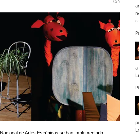
0
a
n
c
P
a
L
P
p
L
to Nacional de Artes Escénicas se han implementado