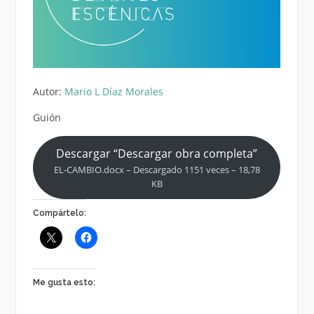
Autor:
Mario L Díaz Morales
Guión
Descargar “Descargar obra completa”
EL-CAMBIO.docx – Descargado 1151 veces – 18,78
KB
Compártelo:
Me gusta esto: