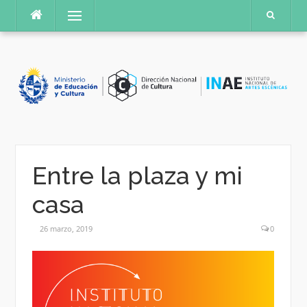
Saltar
Menú
al
contenido
Entre la plaza y mi
casa
26 marzo, 2019
0