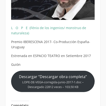
L O P E (Fénix de los ingenios/ monstruo de
naturaleza)
Premio IBERESCENA 2017- Co-Producción España-
Uruguay
Estrenada en ESPACIO TEATRO en Setiembre 2017
Guión
Descargar “Descargar obra completa”
LOPE-DE-VEGA-corregida-junio-2017-1.doc –
Descargado 22812 veces – 103,50 KB
Compártelo: