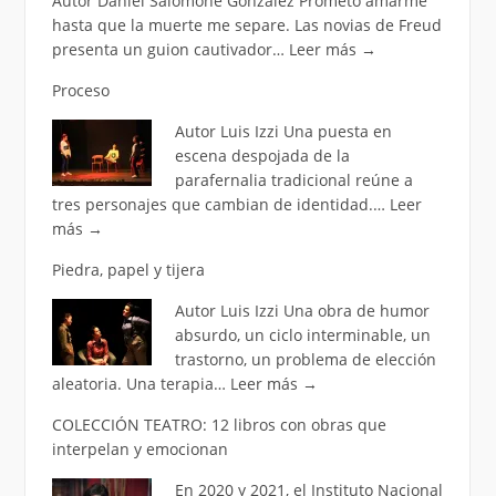
Autor Daniel Salomone González Prometo amarme
hasta que la muerte me separe. Las novias de Freud
presenta un guion cautivador…
Leer más
→
Proceso
Autor Luis Izzi Una puesta en
escena despojada de la
parafernalia tradicional reúne a
tres personajes que cambian de identidad.…
Leer
más
→
Piedra, papel y tijera
Autor Luis Izzi Una obra de humor
absurdo, un ciclo interminable, un
trastorno, un problema de elección
aleatoria. Una terapia…
Leer más
→
COLECCIÓN TEATRO: 12 libros con obras que
interpelan y emocionan
En 2020 y 2021, el Instituto Nacional