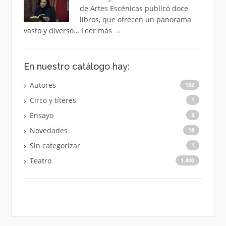
de Artes Escénicas publicó doce
libros, que ofrecen un panorama
vasto y diverso…
Leer más
→
En nuestro catálogo hay:
Autores
152
Circo y títeres
1
Ensayo
3
Novedades
18
Sin categorizar
1
Teatro
1.400