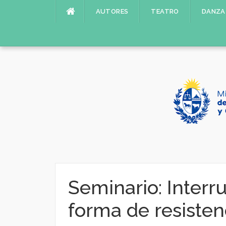
Saltar
AUTORES
TEATRO
DANZA
al
contenido
Seminario: Interr
forma de resisten