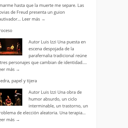
marme hasta que la muerte me separe. Las
ovias de Freud presenta un guion
autivador…
Leer más
→
roceso
Autor Luis Izzi Una puesta en
escena despojada de la
parafernalia tradicional reúne
 tres personajes que cambian de identidad.…
eer más
→
iedra, papel y tijera
Autor Luis Izzi Una obra de
humor absurdo, un ciclo
interminable, un trastorno, un
roblema de elección aleatoria. Una terapia…
eer más
→