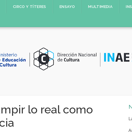
CIRCO Y TÍTERES
ENSAYO
MULTIMEDIA
IN
umpir lo real como
N
L
cia
A