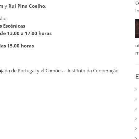
C
im
y
Rui Pina Coelho
.
i
lio.
s Escénicas
 de 13.00 a 17.00 horas
o
las 15.00 horas
m
ajada de Portugal y el Camões – Instituto da Cooperação
E