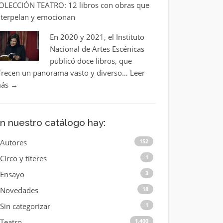
OLECCIÓN TEATRO: 12 libros con obras que
nterpelan y emocionan
En 2020 y 2021, el Instituto
Nacional de Artes Escénicas
publicó doce libros, que
frecen un panorama vasto y diverso…
Leer
ás
→
n nuestro catálogo hay:
Autores
152
Circo y títeres
1
Ensayo
3
Novedades
18
Sin categorizar
1
Teatro
1.400