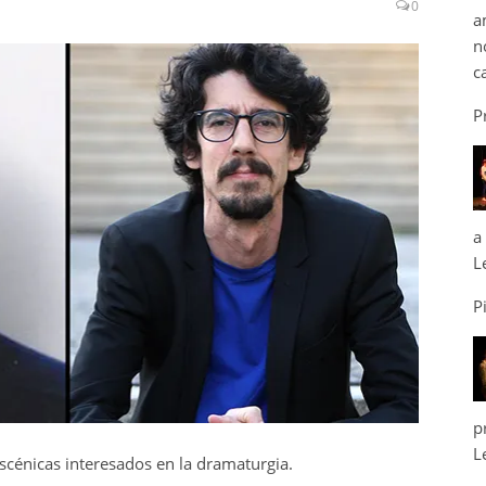
0
a
n
c
P
a
L
P
p
L
 escénicas interesados en la dramaturgia.