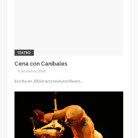
TEATRO
Cena con Caníbales
8 diciembre, 2008
Escrita en 20024 actoresAutorÁlvaro...