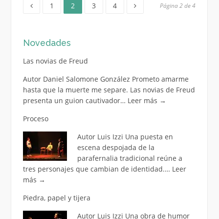
Página
Página
Página
Página
Paginación
1
2
3
4
Página 2 de 4
de
Novedades
entradas
Las novias de Freud
Autor Daniel Salomone González Prometo amarme
hasta que la muerte me separe. Las novias de Freud
presenta un guion cautivador…
Leer más
→
Proceso
Autor Luis Izzi Una puesta en
escena despojada de la
parafernalia tradicional reúne a
tres personajes que cambian de identidad.…
Leer
más
→
Piedra, papel y tijera
Autor Luis Izzi Una obra de humor