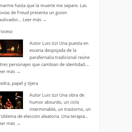
marme hasta que la muerte me separe. Las
ovias de Freud presenta un guion
autivador…
Leer más
→
roceso
Autor Luis Izzi Una puesta en
escena despojada de la
parafernalia tradicional reúne
 tres personajes que cambian de identidad.…
eer más
→
iedra, papel y tijera
Autor Luis Izzi Una obra de
humor absurdo, un ciclo
interminable, un trastorno, un
roblema de elección aleatoria. Una terapia…
eer más
→