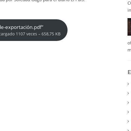
C
i
de-exportación.pdf”
cargado 1107 veces – 658,75 KB
o
m
E