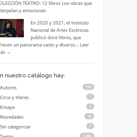
OLECCIÓN TEATRO: 12 libros con obras que
nterpelan y emocionan
En 2020 y 2021, el Instituto
Nacional de Artes Escénicas
publicó doce libros, que
frecen un panorama vasto y diverso…
Leer
ás
→
n nuestro catálogo hay:
Autores
152
Circo y títeres
1
Ensayo
3
Novedades
18
Sin categorizar
1
Teatro
1.400