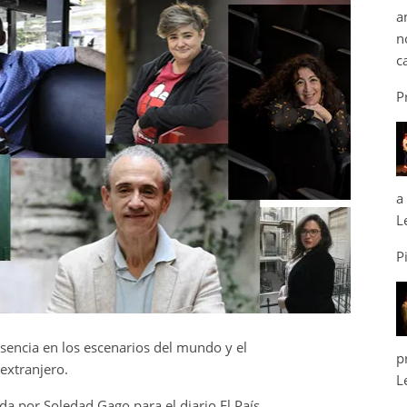
a
n
c
P
a
L
P
sencia en los escenarios del mundo y el
p
extranjero.
L
da por Soledad Gago para el diario El País.