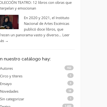
OLECCIÓN TEATRO: 12 libros con obras que
nterpelan y emocionan
En 2020 y 2021, el Instituto
Nacional de Artes Escénicas
publicó doce libros, que
frecen un panorama vasto y diverso…
Leer
ás
→
n nuestro catálogo hay:
Autores
152
Circo y títeres
1
Ensayo
3
Novedades
18
Sin categorizar
1
Teatro
1.400