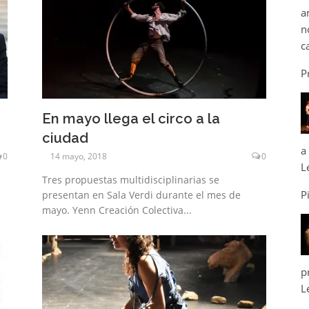
a
n
c
P
En mayo llega el circo a la
ciudad
a
0
14 mayo, 2018
0
L
Tres propuestas multidisciplinarias se
P
presentan en Sala Verdi durante el mes de
mayo. Yenn Creación Colectiva...
p
L