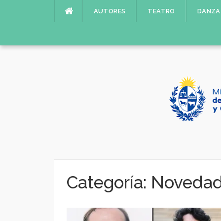
Saltar
AUTORES
TEATRO
DANZA
al
contenido
Categoría:
Noveda