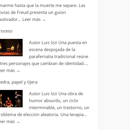
marme hasta que la muerte me separe. Las
ovias de Freud presenta un guion
autivador…
Leer más
→
roceso
Autor Luis Izzi Una puesta en
escena despojada de la
parafernalia tradicional reúne
 tres personajes que cambian de identidad.…
eer más
→
iedra, papel y tijera
Autor Luis Izzi Una obra de
humor absurdo, un ciclo
interminable, un trastorno, un
roblema de elección aleatoria. Una terapia…
eer más
→