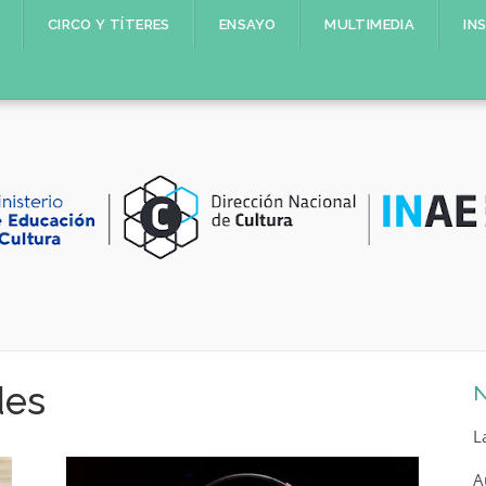
CIRCO Y TÍTERES
ENSAYO
MULTIMEDIA
IN
des
N
L
A