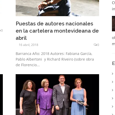
C
i
Puestas de autores nacionales
en la cartelera montevideana de
0
abril
o
m
16 abril, 2018
0
Barranca Año: 2018 Autores: Fabiana García,
Pablo Albertoni y Richard Riveiro (sobre obra
E
de Florencio...